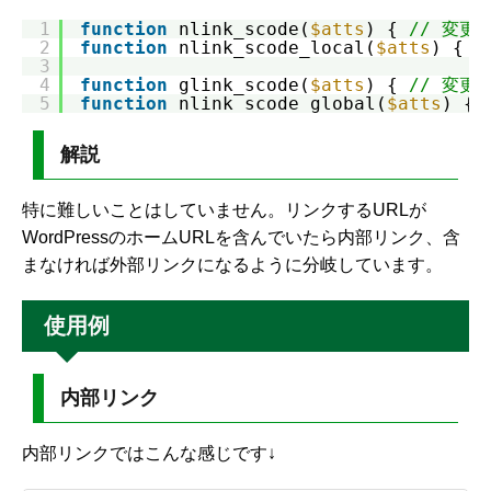
1
function
nlink_scode(
$atts
) { 
// 変更
2
function
nlink_scode_local(
$atts
) { 
/
3
4
function
glink_scode(
$atts
) { 
// 変更
5
function
nlink_scode_global(
$atts
) { 
解説
特に難しいことはしていません。リンクするURLが
WordPressのホームURLを含んでいたら内部リンク、含
まなければ外部リンクになるように分岐しています。
使用例
内部リンク
内部リンクではこんな感じです↓