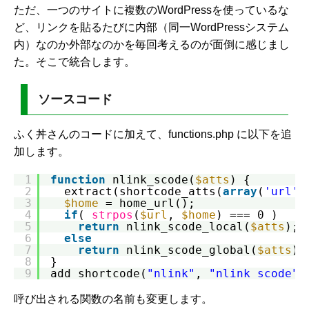
ただ、一つのサイトに複数のWordPressを使っているな
ど、リンクを貼るたびに内部（同一WordPressシステム
内）なのか外部なのかを毎回考えるのが面倒に感じまし
た。そこで統合します。
ソースコード
ふく丼さんのコードに加えて、functions.php に以下を追
加します。
1
function
nlink_scode(
$atts
) {
2
extract(shortcode_atts(
array
(
'url'
=
3
$home
= home_url();
4
if
( 
strpos
(
$url
, 
$home
) === 0 )
5
return
nlink_scode_local(
$atts
);
6
else
7
return
nlink_scode_global(
$atts
);
8
}
9
add_shortcode(
"nlink"
, 
"nlink_scode"
)
呼び出される関数の名前も変更します。