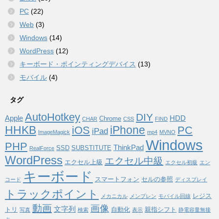
PC
(22)
Web
(3)
Windows
(14)
WordPress
(12)
キーボード・ポインティングデバイス
(13)
モバイル
(4)
タグ
AutoHotkey
DIY
Apple
HDD
Chrome
CHAR
CSS
FIND
HHKB
iPhone
iOS
PC
iPad
ImageMagick
mp4
MVNO
Windows
PHP
ThinkPad
SSD
SUBSTITUTE
RealForce
WordPress
エクセル中級
エクセル上級
エクセル初級
エン
キーボード
スマートフォン
セルの参照
コード
ディスプレイ
トラックポイント
レジス
メカニカル
メンブレン
モバイル回線
動画
画像
文字列
トリ
自動化
親指シフト
写真
検索
表示
静電容量無接