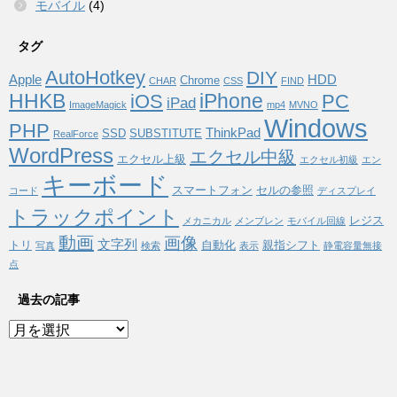
モバイル
(4)
タグ
AutoHotkey
DIY
Apple
HDD
Chrome
CHAR
CSS
FIND
HHKB
iPhone
iOS
PC
iPad
ImageMagick
mp4
MVNO
Windows
PHP
ThinkPad
SSD
SUBSTITUTE
RealForce
WordPress
エクセル中級
エクセル上級
エクセル初級
エン
キーボード
スマートフォン
セルの参照
コード
ディスプレイ
トラックポイント
レジス
メカニカル
メンブレン
モバイル回線
動画
画像
文字列
トリ
自動化
親指シフト
写真
検索
表示
静電容量無接
点
過去の記事
過
去
の
記