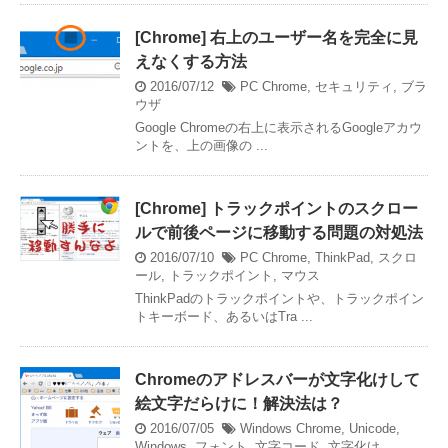
[Chrome] 右上のユーザー名を完全に見
えなくする方法
2016/07/12
PC
Chrome
,
セキュリティ
,
ブラ
ウザ
Google Chromeの右上に表示されるGoogleアカウ
ントを、上の画像の ...
[Chrome] トラックポイントのスクロー
ルで前後ページに移動する問題の対処法
2016/07/10
PC
Chrome
,
ThinkPad
,
スクロ
ール
,
トラックポイント
,
マウス
ThinkPadのトラックポイントや、トラックポイン
トキーボード、あるいはTra ...
Chromeのアドレスバーが文字化けして
絵文字だらけに！解決法は？
2016/07/05
Windows
Chrome
,
Unicode
,
Windows
,
フォント
,
文字コード
,
文字化け