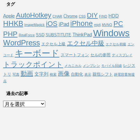
タグ
AutoHotkey
DIY
Apple
HDD
Chrome
CHAR
CSS
FIND
HHKB
iPhone
iOS
PC
iPad
ImageMagick
mp4
MVNO
Windows
PHP
ThinkPad
SSD
SUBSTITUTE
RealForce
WordPress
エクセル中級
エクセル上級
エクセル初級
エン
キーボード
スマートフォン
セルの参照
コード
ディスプレイ
トラックポイント
レジス
メカニカル
メンブレン
モバイル回線
動画
画像
文字列
トリ
自動化
親指シフト
写真
検索
表示
静電容量無接
点
過去の記事
過
去
の
記
事