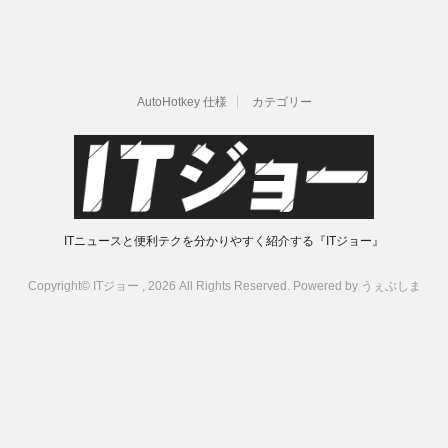
AutoHotkey 仕様
カテゴリー
ITニュースと便利テクを分かりやすく紹介する『ITジョー』
Copyright© ITジョー , 2026 All Rights Reserved. Powered by
うぇぶしま
Warning
: Trying to access array offset on false in
/home/crossx/itjo.jp/public_html/wp/wp-
content/plugins/amazonjs/amazonjs.php
on line
531
Warning
: compact(): Undefined variable $operation in
/home/crossx/itjo.jp/public_html/wp/wp-