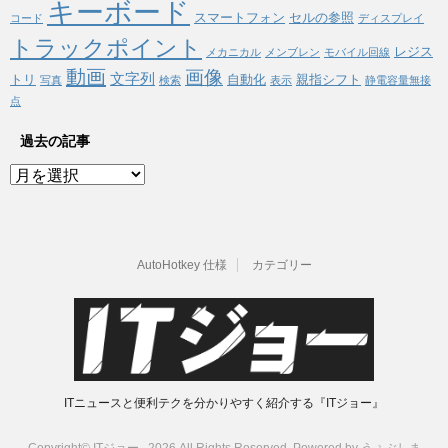
キーボード
スマートフォン
セルの参照
コード
ディスプレイ
トラックポイント
レジス
メカニカル
メンブレン
モバイル回線
動画
画像
文字列
トリ
自動化
親指シフト
写真
検索
表示
静電容量無接
点
過去の記事
過
去
の
記
事
AutoHotkey 仕様
カテゴリー
ITニュースと便利テクを分かりやすく紹介する『ITジョー』