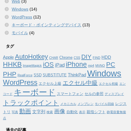
Web
(3)
Windows
(14)
WordPress
(12)
キーボード・ポインティングデバイス
(13)
モバイル
(4)
タグ
AutoHotkey
DIY
Apple
HDD
Chrome
CHAR
CSS
FIND
HHKB
iPhone
iOS
PC
iPad
ImageMagick
mp4
MVNO
Windows
PHP
ThinkPad
SSD
SUBSTITUTE
RealForce
WordPress
エクセル中級
エクセル上級
エクセル初級
エン
キーボード
スマートフォン
セルの参照
コード
ディスプレイ
トラックポイント
レジス
メカニカル
メンブレン
モバイル回線
動画
画像
文字列
トリ
自動化
親指シフト
写真
検索
表示
静電容量無接
点
過去の記事