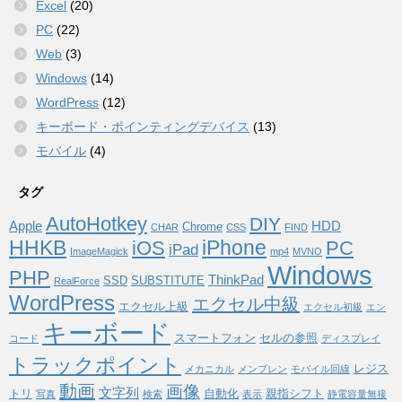
Excel
(20)
PC
(22)
Web
(3)
Windows
(14)
WordPress
(12)
キーボード・ポインティングデバイス
(13)
モバイル
(4)
タグ
AutoHotkey
DIY
Apple
HDD
Chrome
CHAR
CSS
FIND
HHKB
iPhone
iOS
PC
iPad
ImageMagick
mp4
MVNO
Windows
PHP
ThinkPad
SSD
SUBSTITUTE
RealForce
WordPress
エクセル中級
エクセル上級
エクセル初級
エン
キーボード
スマートフォン
セルの参照
コード
ディスプレイ
トラックポイント
レジス
メカニカル
メンブレン
モバイル回線
動画
画像
文字列
トリ
自動化
親指シフト
写真
検索
表示
静電容量無接