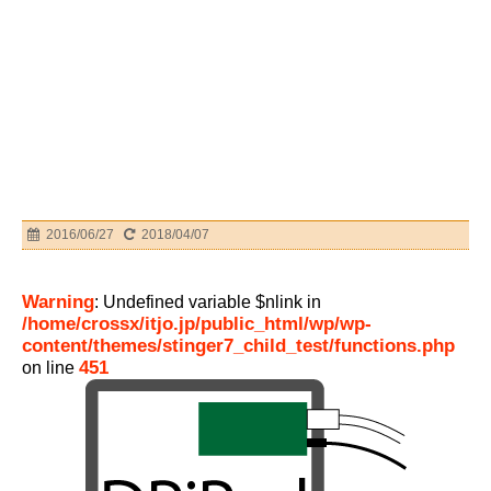
2016/06/27
2018/04/07
Warning
: Undefined variable $nlink in
/home/crossx/itjo.jp/public_html/wp/wp-
content/themes/stinger7_child_test/functions.php
451
on line