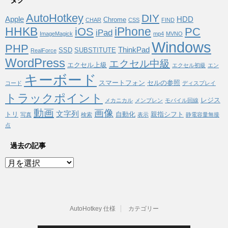
タグ
AutoHotkey
DIY
Apple
HDD
Chrome
CHAR
CSS
FIND
HHKB
iPhone
iOS
PC
iPad
ImageMagick
mp4
MVNO
Windows
PHP
ThinkPad
SSD
SUBSTITUTE
RealForce
WordPress
エクセル中級
エクセル上級
エクセル初級
エン
キーボード
スマートフォン
セルの参照
コード
ディスプレイ
トラックポイント
レジス
メカニカル
メンブレン
モバイル回線
動画
画像
文字列
トリ
自動化
親指シフト
写真
検索
表示
静電容量無接
点
過去の記事
過
去
の
記
事
AutoHotkey 仕様
カテゴリー