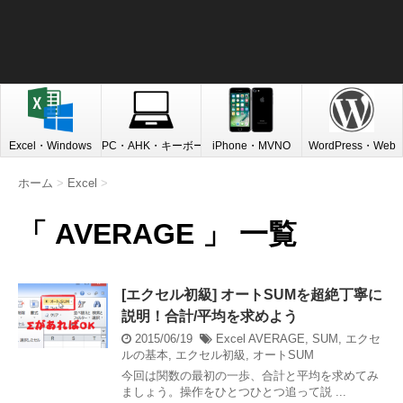
Excel・Windows
PC・AHK・キーボード
iPhone・MVNO
WordPress・Web
ホーム
>
Excel
>
「 AVERAGE 」 一覧
[エクセル初級] オートSUMを超絶丁寧に
説明！合計/平均を求めよう
2015/06/19
Excel
AVERAGE
,
SUM
,
エクセ
ルの基本
,
エクセル初級
,
オートSUM
今回は関数の最初の一歩、合計と平均を求めてみ
ましょう。操作をひとつひとつ追って説 ...