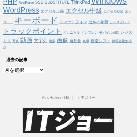
Windows
PHP
ThinkPad
SSD
SUBSTITUTE
RealForce
WordPress
エクセル中級
エクセル上級
エクセル初級
エン
キーボード
スマートフォン
セルの参照
コード
ディスプレイ
トラックポイント
レジス
メカニカル
メンブレン
モバイル回線
動画
画像
文字列
トリ
自動化
親指シフト
写真
検索
表示
静電容量無接
点
過去の記事
過
去
の
記
事
AutoHotkey 仕様
カテゴリー