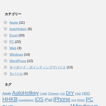
カテゴリー
Apple
(11)
AutoHotkey
(5)
Excel
(20)
PC
(22)
Web
(3)
Windows
(14)
WordPress
(12)
キーボード・ポインティングデバイス
(13)
モバイル
(4)
タグ
AutoHotkey
DIY
Apple
HDD
Chrome
CHAR
CSS
FIND
HHKB
iPhone
iOS
PC
iPad
ImageMagick
mp4
MVNO