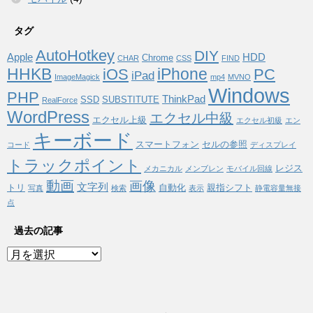
タグ
AutoHotkey
DIY
Apple
HDD
Chrome
CHAR
CSS
FIND
HHKB
iPhone
iOS
PC
iPad
ImageMagick
mp4
MVNO
Windows
PHP
ThinkPad
SSD
SUBSTITUTE
RealForce
WordPress
エクセル中級
エクセル上級
エクセル初級
エン
キーボード
スマートフォン
セルの参照
コード
ディスプレイ
トラックポイント
レジス
メカニカル
メンブレン
モバイル回線
動画
画像
文字列
トリ
自動化
親指シフト
写真
検索
表示
静電容量無接
点
過去の記事
過
去
の
記
事