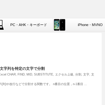
PC・AHK・キーボード
iPhone・MVNO
] 文字列を特定の文字で分割
Excel
CHAR
,
FIND
,
MID
,
SUBSTITUTE
,
エクセル上級
,
分割
,
文字
,
文
列)や改行などで分割する関数です。 n番目の位置，n-1番目 ...