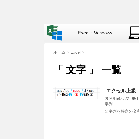
Excel・Windows
ホーム
>
Excel
>
「 文字 」 一覧
[エクセル上級
2015/06/22
字列
文字列を特定の文字(