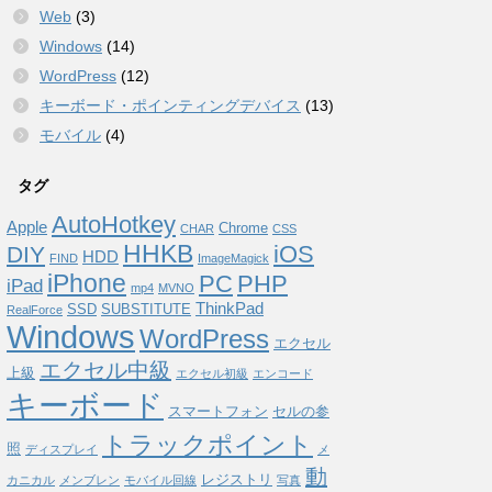
Web
(3)
Windows
(14)
WordPress
(12)
キーボード・ポインティングデバイス
(13)
モバイル
(4)
タグ
AutoHotkey
Apple
Chrome
CHAR
CSS
HHKB
iOS
DIY
HDD
FIND
ImageMagick
iPhone
PC
PHP
iPad
mp4
MVNO
ThinkPad
SSD
SUBSTITUTE
RealForce
Windows
WordPress
エクセル
エクセル中級
上級
エクセル初級
エンコード
キーボード
スマートフォン
セルの参
トラックポイント
照
ディスプレイ
メ
動
レジストリ
カニカル
メンブレン
モバイル回線
写真